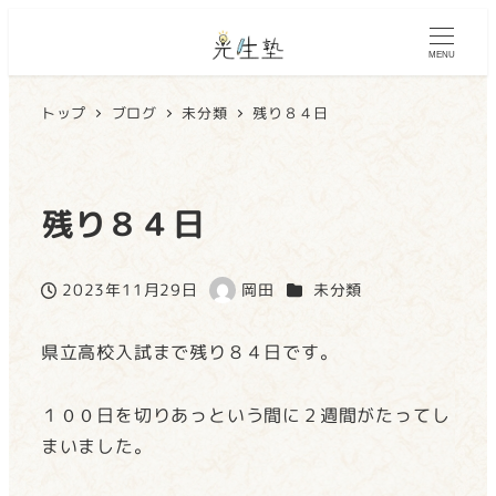
MENU
トップ
ブログ
未分類
残り８４日
残り８４日
カテゴリー
2023年11月29日
岡田
未分類
投稿日
著
者
県立高校入試まで残り８４日です。
１００日を切りあっという間に２週間がたってし
まいました。