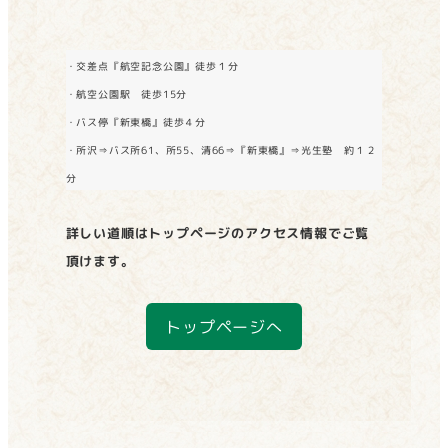
・交差点『航空記念公園』徒歩１分
・航空公園駅 徒歩15分
・バス停『新東橋』徒歩４分
・所沢⇒バス所61、所55、清66⇒『新東橋』⇒光生塾 約１２
分
詳しい道順はトップページのアクセス情報でご覧
頂けます。
トップページへ