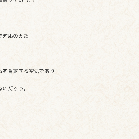
鼻高々にいうが
問対応のみだ
戦を肯定する空気であり
るのだろう。