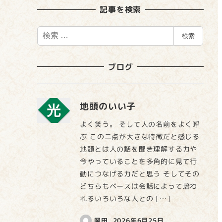
記事を検索
検
検索
索
ブログ
地頭のいい子
よく笑う。 そして人の名前をよく呼
ぶ この二点が大きな特徴だと感じる
地頭とは人の話を聞き理解する力や
今やっていることを多角的に見て行
動につなげる力だと思う そしてその
どちらもベースは会話によって培わ
れるいろいろな人との […]
岡田
2026年6月25日