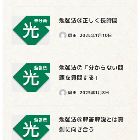
勉強法⑧正しく長時間
未分類
岡田
2025年1月10日
勉強法⑦「分からない問
勉強法
題を質問する」
岡田
2025年1月8日
勉強法⑥解答解説とは真
勉強法
剣に向き合う